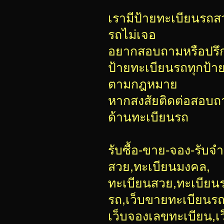
เรามีป้ายทะเบียนรถ
รถไม่เจอ
อยากสอบถามหรือปรึกษา
ป้ายทะเบียนรถทุกป้า
ตามกฎหมาย
หากสงสัยติดต่อสอบถาม
ด้านทะเบียนรถ
รับซื้อ-ขาย-จอง-รับ
สวย,ทะเบียนมงคล,
ทะเบียนสวย,ทะเบียนร
รถ,เว็บขายทะเบียนรถ
เว็บจองเลขทะเบียน,เ