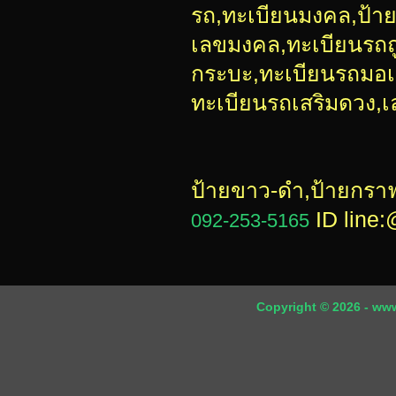
รถ,ทะเบียนมงคล,ป้า
เลขมงคล,ทะเบียนรถถู
กระบะ,ทะเบียนรถมอเต
ทะเบียนรถเสริมดวง,
ป้ายขาว-ดำ,ป้ายกราฟ
ID line
092-253-5165
Copyright © 2026 - www