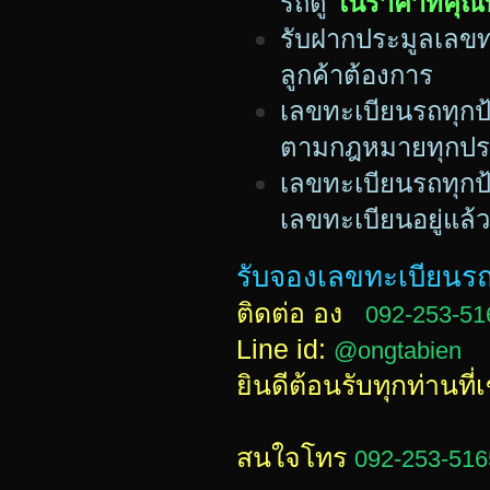
รถตู้
ในราคาที่คุ
รับฝากประมูลเลขท
ลูกค้าต้องการ
เลขทะเบียนรถทุกป้
ตามกฎหมายทุกปร
เลขทะเบียนร
ถทุกป
เลขทะเบียนอยู่แล้
รับจองเลขทะเบียนรถส
ติดต่อ อง
092-253-51
Line id:
@ongtabien
ยินดีต้อนรับทุกท่านท
สนใจโทร
092-253-516