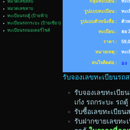
หมวดเลขสลับ
กลุ่มทะเบียน :
ทะเบ
หมวดเลขหาบ
รูปแบบทะเบียน :
ทะเ
ทะเบียนรถตู้ (ป้ายฟ้า)
รูปแบบตัวหนังสือ :
ตัวห
ทะเบียนรถกระบะ (ป้ายเขียว)
ทะเบียนรถมอเตอร์ไซค์
ทะเบียน :
ฮย 
ราคา :
59,
หมายเหตุ :
ทะเ
สนใจติดต่อ :
อ
รับจองเลขทะเบียนรถสวย
รับจองเลขทะเบียน
เก๋ง รถกระบะ รถตู้
รับซื้อเลขทะเบีย
รับฝากขายเลขทะเบ