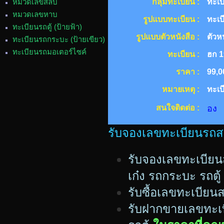
หมวดเลขสลับ
กลุ่มทะเบียน :
ทะเบี
หมวดเลขหาบ
รูปแบบทะเบียน :
ทะเบ
ทะเบียนรถตู้ (ป้ายฟ้า)
รูปแบบตัวหนังสือ :
ตัวหน
ทะเบียนรถกระบะ (ป้ายเขียว)
ทะเบียนรถมอเตอร์ไซค์
ทะเบียน :
ฮก 1
ราคา :
99,0
หมายเหตุ :
ทะเบ
สนใจติดต่อ :
อ
รับจองเลขทะเบียนรถสวย
รับจองเลขทะเบียน
เก๋ง รถกระบะ รถตู้
รับซื้อเลขทะเบีย
รับฝากขายเลขทะเบ