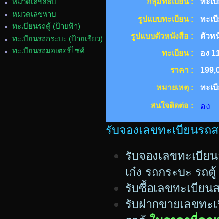
หมวดเลขสลับ
กลุ่มทะเบียน :
ทะเบี
หมวดเลขหาบ
รูปแบบทะเบียน :
ทะเบ
ทะเบียนรถตู้ (ป้ายฟ้า)
รูปแบบตัวหนังสือ :
ตัวหน
ทะเบียนรถกระบะ (ป้ายเขียว)
ทะเบียนรถมอเตอร์ไซค์
ทะเบียน :
อง 1
ราคา :
199,
หมายเหตุ :
ทะเบ
สนใจติดต่อ :
อ
รับจองเลขทะเบียนรถสวย
รับจองเลขทะเบียน
เก๋ง รถกระบะ รถตู้
รับซื้อเลขทะเบีย
รับฝากขายเลขทะเบ