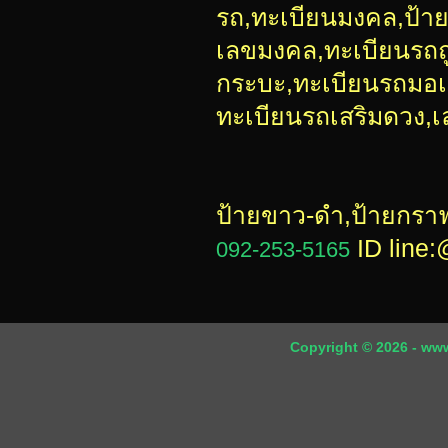
รถ,ทะเบียนมงคล,ป้า
เลขมงคล,ทะเบียนรถถู
กระบะ,ทะเบียนรถมอเต
ทะเบียนรถเสริมดวง,
ป้ายขาว-ดำ,ป้ายกราฟ
ID line
092-253-5165
Copyright © 2026 - www