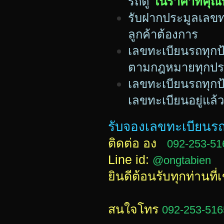
รถตู้
ในราคาที่คุ
รับฝากประมูลเลขท
ลูกค้าต้องการ
เลขทะเบียนรถทุกป้
ตามกฎหมายทุกปร
เลขทะเบียนร
ถทุกป
เลขทะเบียนอยู่แล้
รับจองเลขทะเบียนรถส
ติดต่อ อง
092-253-51
Line id:
@ongtabien
ยินดีต้อนรับทุกท่านท
สนใจโทร
092-253-516