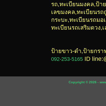
รถ,ทะเบียนมงคล,ป้า
เลขมงคล,ทะเบียนรถถู
กระบะ,ทะเบียนรถมอเต
ทะเบียนรถเสริมดวง,
ป้ายขาว-ดำ,ป้ายกราฟ
ID line
092-253-5165
Copyright © 2026 - www