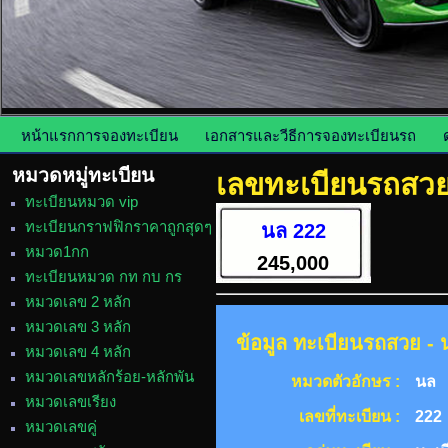
หน้าแรกการจองทะเบียน
เอกสารและวีธีการจองทะเบียนรถ
หมวดหมู่ทะเบียน
เลขทะเบียนรถสวย
ทะเบียนหมวด vip
ทะเบียนกราฟฟิกราคาถูกสุดๆ
นล 222
หมวด1กก
245,000
ทะเบียนหมวด กท กบ กร
หมวดเลข 2 หลัก
หมวดเลข 3 หลัก
ข้อมูล ทะเบียนรถสวย - น
หมวดเลข 4 หลัก
หมวดเลขหลักร้อย-หลักพัน
หมวดตัวอักษร :
นล
หมวดเลขเรียง
เลขที่ทะเบียน :
222
หมวดเลขคู่