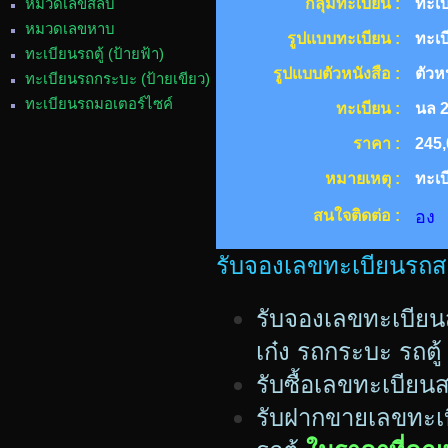
หมวดเลขสลับ
กลุ่มทะเบียน :
ทะเบี
หมวดเลขหาบ
รูปแบบทะเบียน :
ทะเบ
ทะเบียนรถตู้ (ป้ายฟ้า)
รูปแบบตัวหนังสือ :
ตัวหน
ทะเบียนรถกระบะ (ป้ายเขียว)
ทะเบียนรถมอเตอร์ไซค์
ทะเบียน :
นล 
ราคา :
245,
หมายเหตุ :
ทะเ
สนใจติดต่อ :
อ
รับจองเลขทะเบียนรถสวย
รับจองเลขทะเบียน
เก๋ง รถกระบะ รถตู้
รับซื้อเลขทะเบีย
รับฝากขายเลขทะเบ