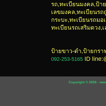
รถ,ทะเบียนมงคล,ป้า
เลขมงคล,ทะเบียนรถถู
กระบะ,ทะเบียนรถมอเต
ทะเบียนรถเสริมดวง,
ป้ายขาว-ดำ,ป้ายกราฟ
ID line
092-253-5165
Copyright © 2026 - www