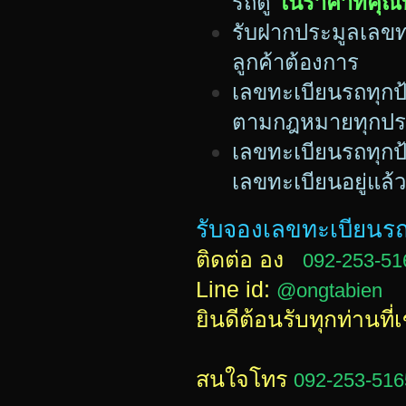
รถตู้
ในราคาที่คุ
รับฝากประมูลเลขท
ลูกค้าต้องการ
เลขทะเบียนรถทุกป้
ตามกฎหมายทุกปร
เลขทะเบียนร
ถทุกป
เลขทะเบียนอยู่แล้
รับจองเลขทะเบียนรถส
ติดต่อ อง
092-253-51
Line id:
@ongtabien
ยินดีต้อนรับทุกท่านท
สนใจโทร
092-253-516