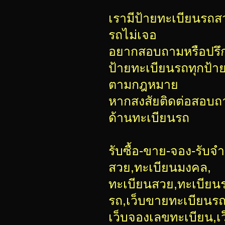
เรามีป้ายทะเบียนรถ
รถไม่เจอ
อยากสอบถามหรือปรึกษา
ป้ายทะเบียนรถทุกป้า
ตามกฎหมาย
หากสงสัยติดต่อสอบถาม
ด้านทะเบียนรถ
รับซื้อ-ขาย-จอง-รับ
สวย,ทะเบียนมงคล,
ทะเบียนสวย,ทะเบียนร
รถ,เว็บขายทะเบียนรถ
เว็บจองเลขทะเบียน,เ