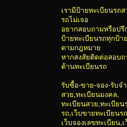
เรามีป้ายทะเบียนรถ
รถไม่เจอ
อยากสอบถามหรือปรึกษา
ป้ายทะเบียนรถทุกป้า
ตามกฎหมาย
หากสงสัยติดต่อสอบถาม
ด้านทะเบียนรถ
รับซื้อ-ขาย-จอง-รับ
สวย,ทะเบียนมงคล,
ทะเบียนสวย,ทะเบียนร
รถ,เว็บขายทะเบียนรถ
เว็บจองเลขทะเบียน,เ