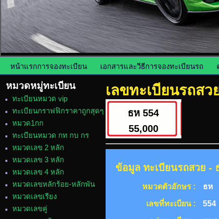
หน้าแรกการจองทะเบียน
เอกสารและวีธีการจองทะเบียนรถ
หมวดหมู่ทะเบียน
เลขทะเบียนรถสวย
ทะเบียนหมวด vip
ทะเบียนกราฟฟิกราคาถูกสุดๆ
ธห 554
หมวด1กก
55,000
ทะเบียนหมวด กท กบ กร
หมวดเลข 2 หลัก
หมวดเลข 3 หลัก
ข้อมูล ทะเบียนรถสวย - ธ
หมวดเลข 4 หลัก
หมวดเลขหลักร้อย-หลักพัน
หมวดตัวอักษร :
ธห
หมวดเลขเรียง
เลขที่ทะเบียน :
554
หมวดเลขคู่