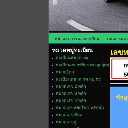
หน้าแรกการจองทะเบียน
เอกสารและ
หมวดหมู่ทะเบียน
เลขท
ทะเบียนหมวด vip
ทะเบียนกราฟฟิกราคาถูกสุดๆ
ก
หมวด1กก
5
ทะเบียนหมวด กท กบ กร
หมวดเลข 2 หลัก
หมวดเลข 3 หลัก
ข้อม
หมวดเลข 4 หลัก
หมวดเลขหลักร้อย-หลักพัน
หมวดเลขเรียง
หมวดเลขคู่