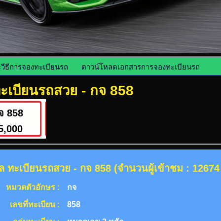
วีธีการจองทะเบียนรถ
ดาวน์โหลดเอกสารการจองทะเบียนรถ
ะเบียนรถสวย - กจ 858
จ 858
5,000
ูล ทะเบียนรถสวย - กจ 858 (จำนวนผู้เข้าชม : 12674 ค
หมวดตัวอักษร :
กจ
เลขที่ทะเบียน :
858