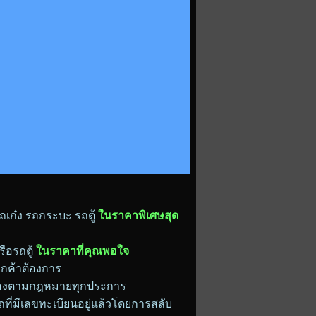
เก๋ง รถกระบะ รถตู้
ในราคาพิเศษสุด
ือรถตู้
ในราคาที่คุณพอใจ
กค้าต้องการ
กต้องตามกฎหมายทุกประการ
ที่มีเลขทะเบียนอยู่แล้วโดยการสลับ