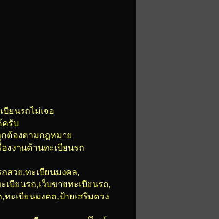
เบียนรถไม่เจอ
้ครับ
ยถูกต้องตามกฎหมาย
รื่องงานด้านทะเบียนรถ
นรถสวย,ทะเบียนมงคล,
ทะเบียนรถ,เว็บขายทะเบียนรถ,
ถ,ทะเบียนมงคล,ป้ายเสริมดวง