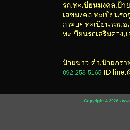
รถ,ทะเบียนมงคล,ป้า
เลขมงคล,ทะเบียนรถถู
กระบะ,ทะเบียนรถมอเต
ทะเบียนรถเสริมดวง,
ป้ายขาว-ดำ,ป้ายกราฟ
ID line
092-253-5165
Copyright © 2026 - www