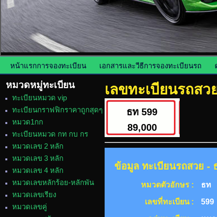
หน้าแรกการจองทะเบียน
เอกสารและวีธีการจองทะเบียนรถ
หมวดหมู่ทะเบียน
เลขทะเบียนรถสวย
ทะเบียนหมวด vip
ทะเบียนกราฟฟิกราคาถูกสุดๆ
ธท 599
หมวด1กก
89,000
ทะเบียนหมวด กท กบ กร
หมวดเลข 2 หลัก
หมวดเลข 3 หลัก
ข้อมูล ทะเบียนรถสวย - ธ
หมวดเลข 4 หลัก
หมวดเลขหลักร้อย-หลักพัน
หมวดตัวอักษร :
ธท
หมวดเลขเรียง
เลขที่ทะเบียน :
599
หมวดเลขคู่