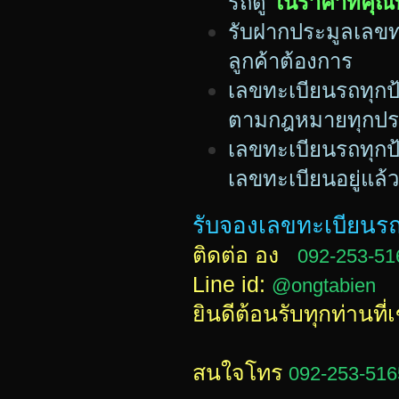
รถตู้
ในราคาที่คุ
รับฝากประมูลเลขท
ลูกค้าต้องการ
เลขทะเบียนรถทุกป้
ตามกฎหมายทุกปร
เลขทะเบียนร
ถทุกป
เลขทะเบียนอยู่แล้
รับจองเลขทะเบียนรถส
ติดต่อ อง
092-253-51
Line id:
@ongtabien
ยินดีต้อนรับทุกท่านท
สนใจโทร
092-253-516