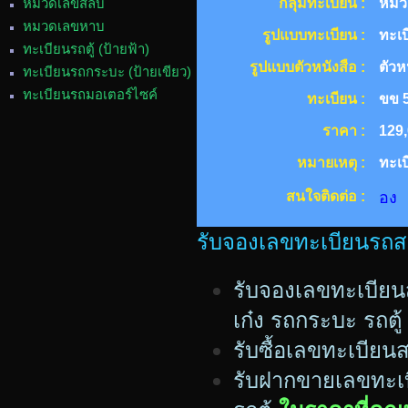
หมวดเลขสลับ
กลุ่มทะเบียน :
หมว
หมวดเลขหาบ
รูปแบบทะเบียน :
ทะเ
ทะเบียนรถตู้ (ป้ายฟ้า)
รูปแบบตัวหนังสือ :
ตัวห
ทะเบียนรถกระบะ (ป้ายเขียว)
ทะเบียนรถมอเตอร์ไซค์
ทะเบียน :
ขข 
ราคา :
129
หมายเหตุ :
ทะเ
สนใจติดต่อ :
อ
รับจองเลขทะเบียนรถสวย
รับจองเลขทะเบียน
เก๋ง รถกระบะ รถตู้
รับซื้อเลขทะเบีย
รับฝากขายเลขทะเบ