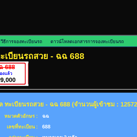
วีธีการจองทะเบียนรถ
ดาวน์โหลดเอกสารการจองทะเบียนรถ
ะเบียนรถสวย - ฉฉ 688
ฉ 688
องแล้ว
9,000
ูล ทะเบียนรถสวย - ฉฉ 688 (จำนวนผู้เข้าชม : 12572 
หมวดตัวอักษร :
ฉฉ
เลขที่ทะเบียน :
688