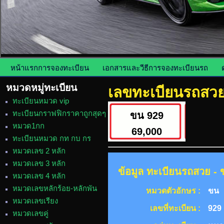
หน้าแรกการจองทะเบียน
เอกสารและวีธีการจองทะเบียนรถ
หมวดหมู่ทะเบียน
เลขทะเบียนรถสวย
ทะเบียนหมวด vip
ทะเบียนกราฟฟิกราคาถูกสุดๆ
ขน 929
หมวด1กก
69,000
ทะเบียนหมวด กท กบ กร
หมวดเลข 2 หลัก
หมวดเลข 3 หลัก
ข้อมูล ทะเบียนรถสวย - ข
หมวดเลข 4 หลัก
หมวดเลขหลักร้อย-หลักพัน
หมวดตัวอักษร :
ขน
หมวดเลขเรียง
เลขที่ทะเบียน :
929
หมวดเลขคู่