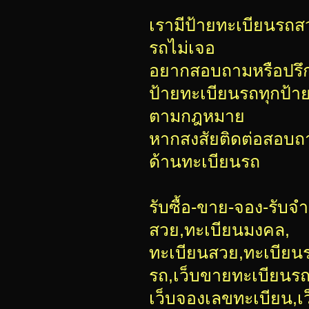
เรามีป้ายทะเบียนรถ
รถไม่เจอ
อยากสอบถามหรือปรึกษา
ป้ายทะเบียนรถทุกป้า
ตามกฎหมาย
หากสงสัยติดต่อสอบถาม
ด้านทะเบียนรถ
รับซื้อ-ขาย-จอง-รับ
สวย,ทะเบียนมงคล,
ทะเบียนสวย,ทะเบียนร
รถ,เว็บขายทะเบียนรถ
เว็บจองเลขทะเบียน,เ