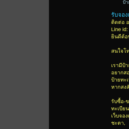
ป้า
รับจอง
ติดต่อ
Line id
ยินดีต้
สนใจโ
เรามีป
อยากสอบ
ป้ายทะ
หากสงสั
รับซื้อ
ทะเบียน
เว็บจอง
ชะตา,