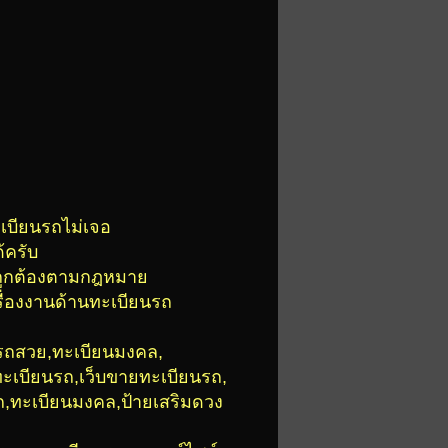
เบียนรถไม่เจอ
้ครับ
ยถูกต้องตามกฎหมาย
รื่องงานด้านทะเบียนรถ
นรถสวย,ทะเบียนมงคล,
ทะเบียนรถ,เว็บขายทะเบียนรถ,
ถ,ทะเบียนมงคล,ป้ายเสริมดวง