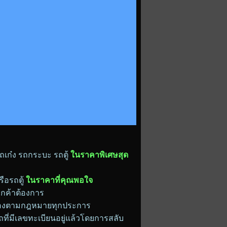
เก๋ง รถกระบะ รถตู้
ในราคาพิเศษสุด
ือรถตู้
ในราคาที่คุณพอใจ
กค้าต้องการ
กต้องตามกฎหมายทุกประการ
ที่มีเลขทะเบียนอยู่แล้วโดยการสลับ