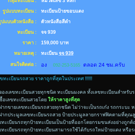
กลุ่มทะเบียน :
หมวดเลข 3 หลัก
รูปแบบทะเบียน :
ทะเบียนป้ายขอบแดง
รูปแบบตัวหนังสือ :
ตัวหนังสือสีดำ
ทะเบียน :
จจ 939
ราคา :
159,000 บาท
หมายเหตุ :
ทะเบียน
จจ 939
สนใจติดต่อ :
อง
ตลอด 24 ชม.ครับ
092-253-5165
ขทะเบียนรถสวย ราคาถูกที่สุดในประเทศ !!!!!!
บจองเลขทะเบียนสวยทุกชนิด ทะเบียนมงคล ทั้งเลขทะเบียนสำหรับรถ
บซื้อเลขทะเบียนสวยโดย
ให้ราคาสูงที่สุด
บฝากขายเลขทะเบียนรถสวยทุกชนิด ไม่ว่าจะเป็นรถเก๋ง รถกระบะ หร
บฝากประมูลเลขทะเบียนรถสวย ป้ายประมูลลายกราฟฟิคตามที่คุณลู
ขทะเบียนรถทุกป้ายทะเบียนเป็นป้ายที่ออกโดยกรมขนส่งอย่างถู
ขทะเบียนร
ถทุกป้ายทะเบียนสามารถใช้ได้กับรถใหม่ป้ายแดง หรือรถ