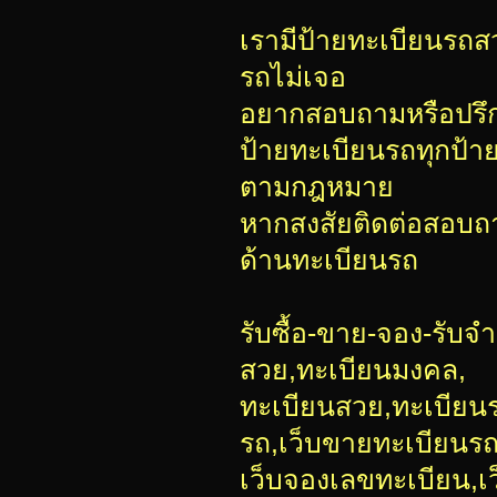
เรามีป้ายทะเบียนรถ
รถไม่เจอ
อยากสอบถามหรือปรึกษา
ป้ายทะเบียนรถทุกป้า
ตามกฎหมาย
หากสงสัยติดต่อสอบถาม
ด้านทะเบียนรถ
รับซื้อ-ขาย-จอง-รับ
สวย,ทะเบียนมงคล,
ทะเบียนสวย,ทะเบียนร
รถ,เว็บขายทะเบียนรถ
เว็บจองเลขทะเบียน,เ