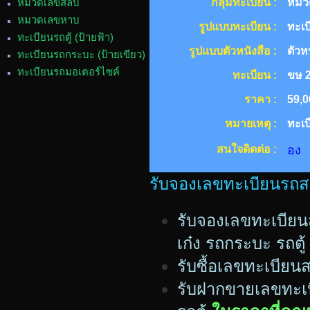
หมวดเลขสลับ
กลุ่มทะเบียน :
หมวด
หมวดเลขหาบ
รูปแบบทะเบียน :
ทะเบ
ทะเบียนรถตู้ (ป้ายฟ้า)
รูปแบบตัวหนังสือ :
ตัวห
ทะเบียนรถกระบะ (ป้ายเขียว)
ทะเบียนรถมอเตอร์ไซค์
ทะเบียน :
ขษ 
ราคา :
59,0
หมายเหตุ :
ทะเ
สนใจติดต่อ :
อ
รับจองเลขทะเบียนรถสวย
รับจองเลขทะเบียน
เก๋ง รถกระบะ รถตู้
รับซื้อเลขทะเบีย
รับฝากขายเลขทะเบ