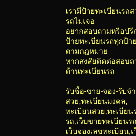
เรามีป้ายทะเบียนรถ
รถไม่เจอ
อยากสอบถามหรือปรึกษา
ป้ายทะเบียนรถทุกป้า
ตามกฎหมาย
หากสงสัยติดต่อสอบถาม
ด้านทะเบียนรถ
รับซื้อ-ขาย-จอง-รับ
สวย,ทะเบียนมงคล,
ทะเบียนสวย,ทะเบียนร
รถ,เว็บขายทะเบียนรถ
เว็บจองเลขทะเบียน,เ