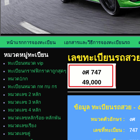
หน้าแรกการจองทะเบียน
เอกสารและวีธีการจองทะเบียนรถ
หมวดหมู่ทะเบียน
เลขทะเบียนรถสวย
ทะเบียนหมวด vip
ทะเบียนกราฟฟิกราคาถูกสุดๆ
งศ 747
หมวด1กก
49,000
ทะเบียนหมวด กท กบ กร
หมวดเลข 2 หลัก
หมวดเลข 3 หลัก
ข้อมูล ทะเบียนรถสวย - ง
หมวดเลข 4 หลัก
หมวดเลขหลักร้อย-หลักพัน
หมวดตัวอักษร :
งศ
หมวดเลขเรียง
เลขที่ทะเบียน :
747
หมวดเลขคู่