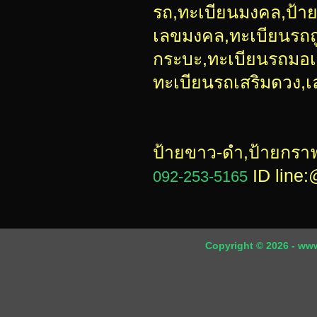
รถ,ทะเบียนมงคล,ป้า
เลขมงคล,ทะเบียนรถถู
กระบะ,ทะเบียนรถมอเต
ทะเบียนรถเสริมดวง,
ป้ายขาว-ดำ,ป้ายกราฟ
ID line
092-253-5165
Copyright © 2026 - www