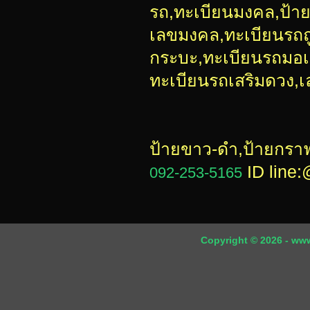
รถ,ทะเบียนมงคล,ป้า
เลขมงคล,ทะเบียนรถถู
กระบะ,ทะเบียนรถมอเต
ทะเบียนรถเสริมดวง,
ป้ายขาว-ดำ,ป้ายกราฟ
ID line
092-253-5165
Copyright © 2026 - www