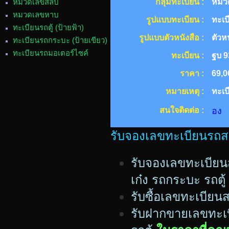
หมวดเลขสลับ
กลุ่มทะเบียน :
หมวด
หมวดเลขหาบ
รูปแบบทะเบียน :
ทะเบ
ทะเบียนรถตู้ (ป้ายฟ้า)
รูปแบบตัวหนังสือ :
ตัวห
ทะเบียนรถกระบะ (ป้ายเขียว)
ทะเบียนรถมอเตอร์ไซค์
ทะเบียน :
ฐบ 9
ราคา :
69,0
หมายเหตุ :
ทะเบ
สนใจติดต่อ :
อ
รับจองเลขทะเบียนรถสวย
รับจองเลขทะเบียน
เก๋ง รถกระบะ รถตู้
รับซื้อเลขทะเบีย
รับฝากขายเลขทะเบ