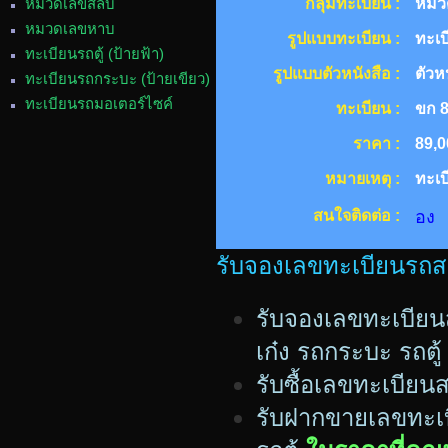
หมวดเลขสลับ
กลุ่มทะเบียน :
หมวด
หมวดเลขหาบ
รูปแบบทะเบียน :
ทะเบ
ทะเบียนรถตู้ (ป้ายฟ้า)
รูปแบบตัวหนังสือ :
ตัวห
ทะเบียนรถกระบะ (ป้ายเขียว)
ทะเบียนรถมอเตอร์ไซค์
ทะเบียน :
ขก 
ราคา :
89,0
หมายเหตุ :
ทะเ
สนใจติดต่อ :
อ
รับจองเลขทะเบียนรถสวย
รับจองเลขทะเบียน
เก๋ง รถกระบะ รถตู้
รับซื้อเลขทะเบีย
รับฝากขายเลขทะเบ