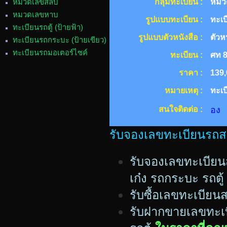
หมวดเลขสลับ
กลุ่มทะเบียน :
หมวด
หมวดเลขหาบ
รูปแบบทะเบียน :
ทะเบ
ทะเบียนรถตู้ (ป้ายฟ้า)
รูปแบบตัวหนังสือ :
ตัวห
ทะเบียนรถกระบะ (ป้ายเขียว)
ทะเบียนรถมอเตอร์ไซค์
ทะเบียน :
ศท 
ราคา :
139,
หมายเหตุ :
ทะเ
สนใจติดต่อ :
อ
รับจองเลขทะเบียนรถสวย
รับจองเลขทะเบียน
เก๋ง รถกระบะ รถตู้
รับซื้อเลขทะเบีย
รับฝากขายเลขทะเบ