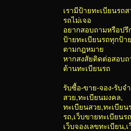
เรามีป้ายทะเบียนรถ
รถไม่เจอ
อยากสอบถามหรือปรึกษา
ป้ายทะเบียนรถทุกป้า
ตามกฎหมาย
หากสงสัยติดต่อสอบถาม
ด้านทะเบียนรถ
รับซื้อ-ขาย-จอง-รับ
สวย,ทะเบียนมงคล,
ทะเบียนสวย,ทะเบียนร
รถ,เว็บขายทะเบียนรถ
เว็บจองเลขทะเบียน,เ