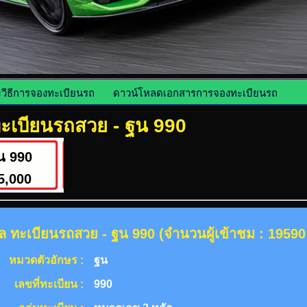
วีธีการจองทะเบียนรถ
ดาวน์โหลดเอกสารการจองทะเบียนรถ
ะเบียนรถสวย - ฐน 990
น 990
5,000
ูล ทะเบียนรถสวย - ฐน 990 (จำนวนผู้เข้าชม : 19590 ค
หมวดตัวอักษร :
ฐน
เลขที่ทะเบียน :
990