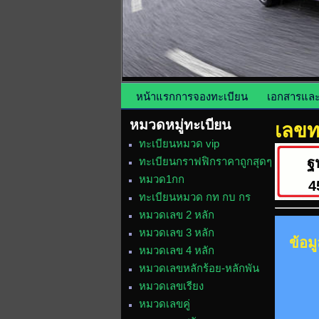
หน้าแรกการจองทะเบียน
เอกสารและ
หมวดหมู่ทะเบียน
เลขท
ทะเบียนหมวด vip
ทะเบียนกราฟฟิกราคาถูกสุดๆ
ฐ
หมวด1กก
4
ทะเบียนหมวด กท กบ กร
หมวดเลข 2 หลัก
หมวดเลข 3 หลัก
ข้อม
หมวดเลข 4 หลัก
หมวดเลขหลักร้อย-หลักพัน
หมวดเลขเรียง
หมวดเลขคู่