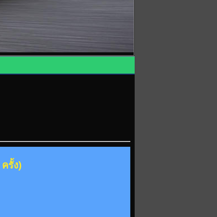
รั้ง)