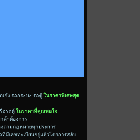
เก๋ง รถกระบะ รถตู้
ในราคาพิเศษสุด
ือรถตู้
ในราคาที่คุณพอใจ
กค้าต้องการ
กต้องตามกฎหมายทุกประการ
ที่มีเลขทะเบียนอยู่แล้วโดยการสลับ