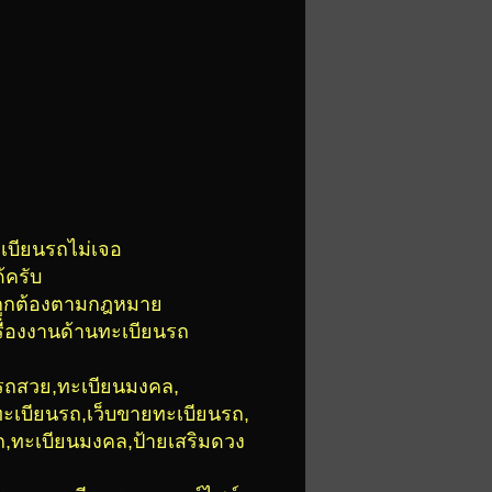
เบียนรถไม่เจอ
้ครับ
ยถูกต้องตามกฎหมาย
รื่องงานด้านทะเบียนรถ
นรถสวย,ทะเบียนมงคล,
ทะเบียนรถ,เว็บขายทะเบียนรถ,
ถ,ทะเบียนมงคล,ป้ายเสริมดวง