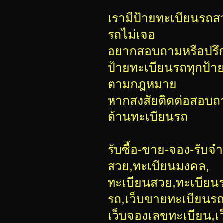
เรามีป้ายทะเบียนรถ
รถไม่เจอ
อยากสอบถามหรือปรึกษา
ป้ายทะเบียนรถทุกป้า
ตามกฎหมาย
หากสงสัยติดต่อสอบถาม
ด้านทะเบียนรถ
รับซื้อ-ขาย-จอง-รับ
สวย,ทะเบียนมงคล,
ทะเบียนสวย,ทะเบียนร
รถ,เว็บขายทะเบียนรถ
เว็บจองเลขทะเบียน,เ