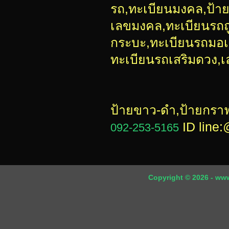
รถ,ทะเบียนมงคล,ป้า
เลขมงคล,ทะเบียนรถถู
กระบะ,ทะเบียนรถมอเต
ทะเบียนรถเสริมดวง,
ป้ายขาว-ดำ,ป้ายกราฟ
ID line
092-253-5165
Copyright © 2026 - www