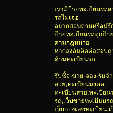
เรามีป้ายทะเบียนรถ
รถไม่เจอ
อยากสอบถามหรือปรึกษา
ป้ายทะเบียนรถทุกป้า
ตามกฎหมาย
หากสงสัยติดต่อสอบถาม
ด้านทะเบียนรถ
รับซื้อ-ขาย-จอง-รับ
สวย,ทะเบียนมงคล,
ทะเบียนสวย,ทะเบียนร
รถ,เว็บขายทะเบียนรถ
เว็บจองเลขทะเบียน,เ