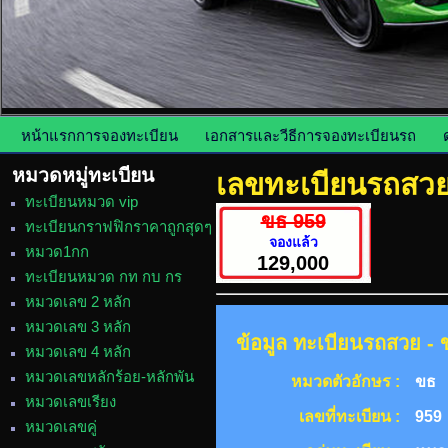
หน้าแรกการจองทะเบียน
เอกสารและวีธีการจองทะเบียนรถ
หมวดหมู่ทะเบียน
เลขทะเบียนรถสวย
ทะเบียนหมวด vip
ขธ 959
ทะเบียนกราฟฟิกราคาถูกสุดๆ
จองแล้ว
หมวด1กก
129,000
ทะเบียนหมวด กท กบ กร
หมวดเลข 2 หลัก
หมวดเลข 3 หลัก
ข้อมูล ทะเบียนรถสวย - ข
หมวดเลข 4 หลัก
หมวดเลขหลักร้อย-หลักพัน
หมวดตัวอักษร :
ขธ
หมวดเลขเรียง
เลขที่ทะเบียน :
959
หมวดเลขคู่