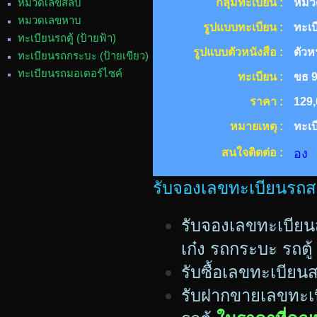
หมวดเลขสลับ
กลุ่มทะเบียน :
หมวด
หมวดเลขหาบ
รูปแบบทะเบียน :
ทะเบ
ทะเบียนรถตู้ (ป้ายฟ้า)
รูปแบบตัวหนังสือ :
ตัวห
ทะเบียนรถกระบะ (ป้ายเขียว)
ทะเบียนรถมอเตอร์ไซค์
ทะเบียน :
ขธ 
ราคา :
129,
หมายเหตุ :
ทะเ
สนใจติดต่อ :
อ
รับจองเลขทะเบียนรถสวย
รับจองเลขทะเบียน
เก๋ง รถกระบะ รถตู้
รับซื้อเลขทะเบีย
รับฝากขายเลขทะเบ