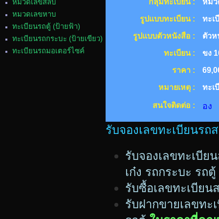
หมวดเลขสลับ
กลุ่มทะเบียน :
หมวด
หมวดเลขหาบ
รูปแบบทะเบียน :
ทะเบ
ทะเบียนรถตู้ (ป้ายฟ้า)
รูปแบบตัวหนังสือ :
ตัวห
ทะเบียนรถกระบะ (ป้ายเขียว)
ทะเบียนรถมอเตอร์ไซค์
ทะเบียน :
ขง 1
ราคา :
69,0
หมายเหตุ :
ทะเบ
สนใจติดต่อ :
อ
รับจองเลขทะเบียนรถสวย
รับจองเลขทะเบียน
เก๋ง รถกระบะ รถตู้
รับซื้อเลขทะเบีย
รับฝากขายเลขทะเบ