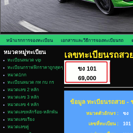
หน้าแรกการจองทะเบียน
เอกสารและวีธีการจองทะเบียนรถ
หมวดหมู่ทะเบียน
เลขทะเบียนรถสวย
ทะเบียนหมวด vip
ทะเบียนกราฟฟิกราคาถูกสุดๆ
ขง 101
หมวด1กก
69,000
ทะเบียนหมวด กท กบ กร
หมวดเลข 2 หลัก
หมวดเลข 3 หลัก
ข้อมูล ทะเบียนรถสวย - ข
หมวดเลข 4 หลัก
หมวดเลขหลักร้อย-หลักพัน
หมวดตัวอักษร :
ขง
หมวดเลขเรียง
เลขที่ทะเบียน :
101
หมวดเลขคู่