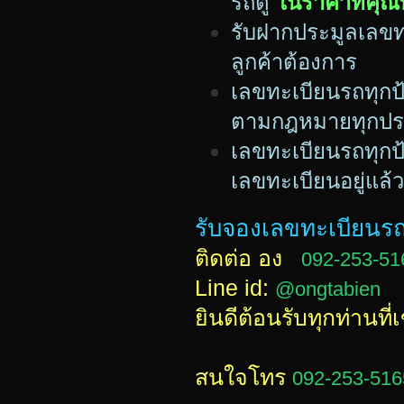
รถตู้
ในราคาที่คุ
รับฝากประมูลเลขท
ลูกค้าต้องการ
เลขทะเบียนรถทุกป้
ตามกฎหมายทุกปร
เลขทะเบียนร
ถทุกป
เลขทะเบียนอยู่แล้
รับจองเลขทะเบียนรถส
ติดต่อ อง
092-253-51
Line id:
@ongtabien
ยินดีต้อนรับทุกท่านท
สนใจโทร
092-253-516