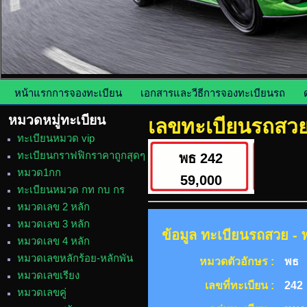
หน้าแรกการจองทะเบียน
เอกสารและวีธีการจองทะเบียนรถ
หมวดหมู่ทะเบียน
เลขทะเบียนรถสวย
ทะเบียนหมวด vip
ทะเบียนกราฟฟิกราคาถูกสุดๆ
พธ 242
หมวด1กก
59,000
ทะเบียนหมวด กท กบ กร
หมวดเลข 2 หลัก
หมวดเลข 3 หลัก
ข้อมูล ทะเบียนรถสวย - พ
หมวดเลข 4 หลัก
หมวดเลขหลักร้อย-หลักพัน
หมวดตัวอักษร :
พธ
หมวดเลขเรียง
เลขที่ทะเบียน :
242
หมวดเลขคู่