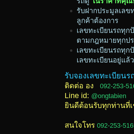
รถตู้
ในราคาที่คุ
รับฝากประมูลเลขท
ลูกค้าต้องการ
เลขทะเบียนรถทุกป้
ตามกฎหมายทุกปร
เลขทะเบียนร
ถทุกป
เลขทะเบียนอยู่แล้
รับจองเลขทะเบียนรถส
ติดต่อ อง
092-253-51
Line id:
@ongtabien
ยินดีต้อนรับทุกท่านท
สนใจโทร
092-253-516