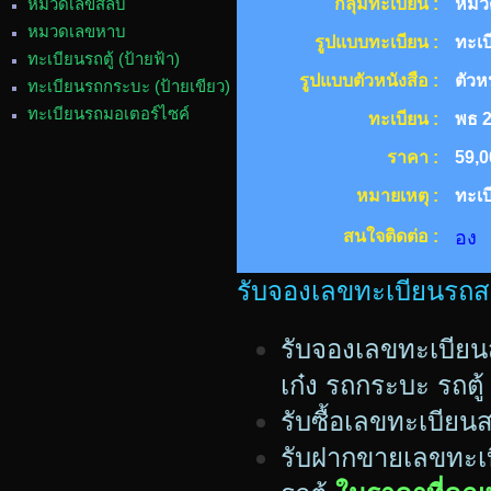
หมวดเลขสลับ
กลุ่มทะเบียน :
หมวด
หมวดเลขหาบ
รูปแบบทะเบียน :
ทะเบ
ทะเบียนรถตู้ (ป้ายฟ้า)
รูปแบบตัวหนังสือ :
ตัวห
ทะเบียนรถกระบะ (ป้ายเขียว)
ทะเบียนรถมอเตอร์ไซค์
ทะเบียน :
พธ 
ราคา :
59,0
หมายเหตุ :
ทะเ
สนใจติดต่อ :
อ
รับจองเลขทะเบียนรถสวย
รับจองเลขทะเบียน
เก๋ง รถกระบะ รถตู้
รับซื้อเลขทะเบีย
รับฝากขายเลขทะเบ