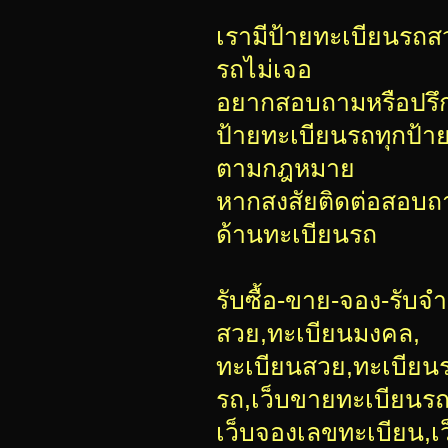
เรามีป้ายทะเบียนรถ
รถไม่เจอ
อยากสอบถามหรือปรึกษา
ป้ายทะเบียนรถทุกป้า
ตามกฎหมาย
หากสงสัยติดต่อสอบถาม
ด้านทะเบียนรถ
รับซื้อ-ขาย-จอง-รับ
สวย,ทะเบียนมงคล,
ทะเบียนสวย,ทะเบียนร
รถ,เว็บขายทะเบียนรถ
เว็บจองเลขทะเบียน,เ