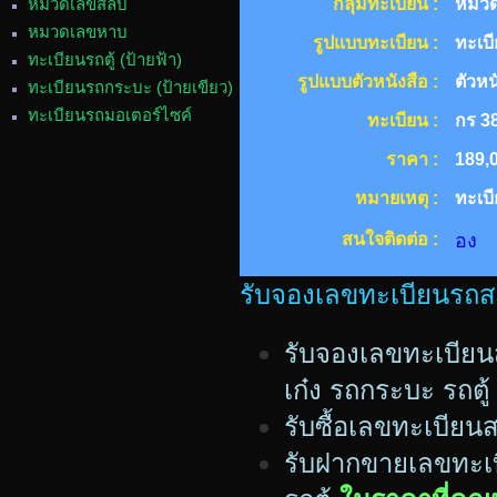
หมวดเลขสลับ
กลุ่มทะเบียน :
หมวด
หมวดเลขหาบ
รูปแบบทะเบียน :
ทะเบ
ทะเบียนรถตู้ (ป้ายฟ้า)
รูปแบบตัวหนังสือ :
ตัวหน
ทะเบียนรถกระบะ (ป้ายเขียว)
ทะเบียนรถมอเตอร์ไซค์
ทะเบียน :
กร 3
ราคา :
189,
หมายเหตุ :
ทะเบ
สนใจติดต่อ :
อ
รับจองเลขทะเบียนรถสวย
รับจองเลขทะเบียน
เก๋ง รถกระบะ รถตู้
รับซื้อเลขทะเบีย
รับฝากขายเลขทะเบ