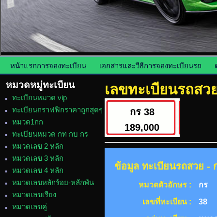
หน้าแรกการจองทะเบียน
เอกสารและวีธีการจองทะเบียนรถ
หมวดหมู่ทะเบียน
เลขทะเบียนรถสวย
ทะเบียนหมวด vip
ทะเบียนกราฟฟิกราคาถูกสุดๆ
กร 38
หมวด1กก
189,000
ทะเบียนหมวด กท กบ กร
หมวดเลข 2 หลัก
หมวดเลข 3 หลัก
ข้อมูล ทะเบียนรถสวย - ก
หมวดเลข 4 หลัก
หมวดเลขหลักร้อย-หลักพัน
หมวดตัวอักษร :
กร
หมวดเลขเรียง
เลขที่ทะเบียน :
38
หมวดเลขคู่