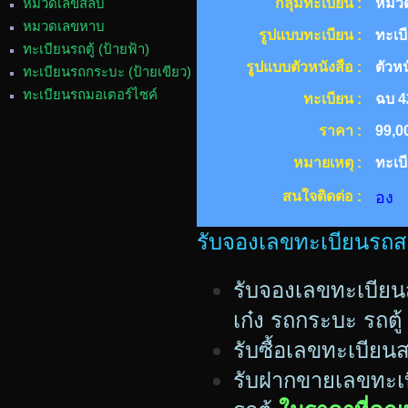
หมวดเลขสลับ
กลุ่มทะเบียน :
หมวด
หมวดเลขหาบ
รูปแบบทะเบียน :
ทะเบ
ทะเบียนรถตู้ (ป้ายฟ้า)
รูปแบบตัวหนังสือ :
ตัวหน
ทะเบียนรถกระบะ (ป้ายเขียว)
ทะเบียนรถมอเตอร์ไซค์
ทะเบียน :
ฉบ 4
ราคา :
99,0
หมายเหตุ :
ทะเบ
สนใจติดต่อ :
อ
รับจองเลขทะเบียนรถสวย
รับจองเลขทะเบียน
เก๋ง รถกระบะ รถตู้
รับซื้อเลขทะเบีย
รับฝากขายเลขทะเบ