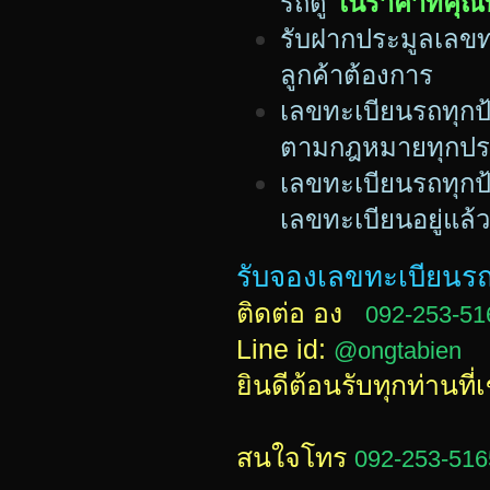
รถตู้
ในราคาที่คุ
รับฝากประมูลเลขท
ลูกค้าต้องการ
เลขทะเบียนรถทุกป้
ตามกฎหมายทุกปร
เลขทะเบียนร
ถทุกป
เลขทะเบียนอยู่แล้
รับจองเลขทะเบียนรถส
ติดต่อ อง
092-253-51
Line id:
@ongtabien
ยินดีต้อนรับทุกท่านท
สนใจโทร
092-253-516