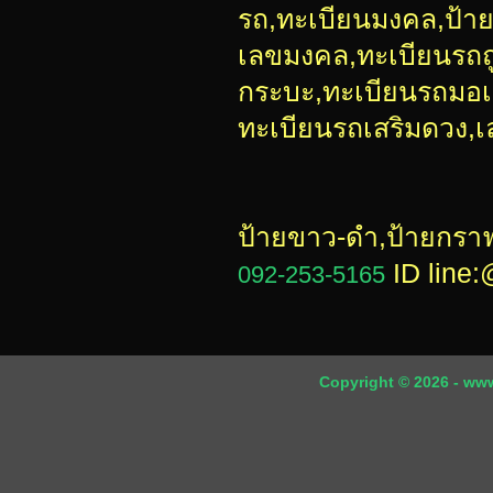
รถ,ทะเบียนมงคล,ป้า
เลขมงคล,ทะเบียนรถถู
กระบะ,ทะเบียนรถมอเต
ทะเบียนรถเสริมดวง,
ป้ายขาว-ดำ,ป้ายกราฟ
ID line
092-253-5165
Copyright © 2026 - www