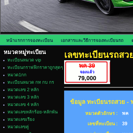
หน้าแรกการจองทะเบียน
เอกสารและวีธีการจองทะเบียนรถ
หมวดหมู่ทะเบียน
เลขทะเบียนรถสวย
ทะเบียนหมวด vip
พค 39
ทะเบียนกราฟฟิกราคาถูกสุดๆ
จองแล้ว
หมวด1กก
79,000
ทะเบียนหมวด กท กบ กร
หมวดเลข 2 หลัก
หมวดเลข 3 หลัก
ข้อมูล ทะเบียนรถสวย - พ
หมวดเลข 4 หลัก
หมวดเลขหลักร้อย-หลักพัน
หมวดตัวอักษร :
พค
หมวดเลขเรียง
เลขที่ทะเบียน :
39
หมวดเลขคู่