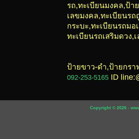
รถ,ทะเบียนมงคล,ป้า
เลขมงคล,ทะเบียนรถถู
กระบะ,ทะเบียนรถมอเต
ทะเบียนรถเสริมดวง,
ป้ายขาว-ดำ,ป้ายกราฟ
ID line
092-253-5165
Copyright © 2026 - www