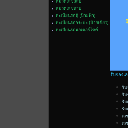
หมวดเลขสลับ
หมวดเลขหาบ
ทะเบียนรถตู้ (ป้ายฟ้า)
ร
ทะเบียนรถกระบะ (ป้ายเขียว)
ทะเบียนรถมอเตอร์ไซค์
รับจองเล
รั
รั
รั
รั
เล
เล