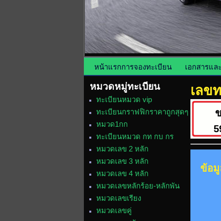
หน้าแรกการจองทะเบียน
เอกสารและ
หมวดหมู่ทะเบียน
เลขท
ทะเบียนหมวด vip
ทะเบียนกราฟฟิกราคาถูกสุดๆ
ข
หมวด1กก
5
ทะเบียนหมวด กท กบ กร
หมวดเลข 2 หลัก
หมวดเลข 3 หลัก
ข้อม
หมวดเลข 4 หลัก
หมวดเลขหลักร้อย-หลักพัน
หมวดเลขเรียง
หมวดเลขคู่