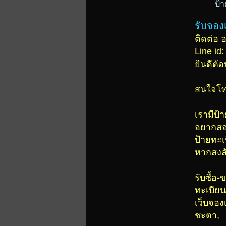
ป้า
รับจอง
ติดต่อ
Line id
ยินดีต้
สนใจโ
เรามีป
อยากสอบ
ป้ายทะ
หากสงสั
รับซื้อ
ทะเบียน
เว็บจอง
ชะตา,