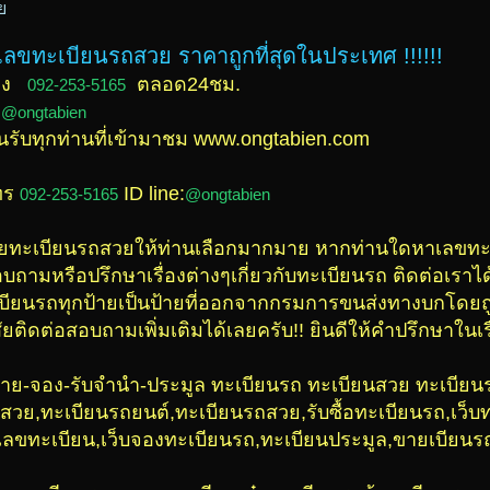
ย
เลขทะเบียนรถสวย ราคาถูกที่สุดในประเทศ !!!!!!
 อง
ตลอด24ชม.
092-253-5165
:
@ongtabien
อนรับทุกท่านที่เข้ามาชม www.ongtabien.com
ทร
ID line:
092-253-5165
@ongtabien
้ายทะเบียนรถสวยให้ท่านเลือกมากมาย หากท่านใดหาเลขทะ
ถามหรือปรึกษาเรื่องต่างๆเกี่ยวกับทะเบียนรถ ติดต่อเราได
เบียนรถทุกป้ายเป็นป้ายที่ออกจากกรมการขนส่งทางบกโด
ยติดต่อสอบถามเพิ่มเติมได้เลยครับ!! ยินดีให้คำปรึกษาในเ
-ขาย-จอง-รับจำนำ-ประมูล ทะเบียนรถ ทะเบียนสวย ทะเบีย
สวย,ทะเบียนรถยนต์,ทะเบียนรถสวย,รับซื้อทะเบียนรถ,เว็บ
เลขทะเบียน,เว็บจองทะเบียนรถ,ทะเบียนประมูล,ขายเบียนร