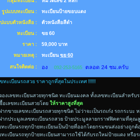
กลุ่มทะเบียน :
หมวดเลข 2 หลัก
รูปแบบทะเบียน :
ทะเบียนป้ายขอบแดง
ูปแบบตัวหนังสือ :
ตัวหนังสือสีดำ
ทะเบียน :
ขย 60
ราคา :
59,000 บาท
หมายเหตุ :
ทะเบียน
ขย 60
สนใจติดต่อ :
อง
ตลอด 24 ชม.ครับ
092-253-5165
ขทะเบียนรถสวย ราคาถูกที่สุดในประเทศ !!!!!!
บจองเลขทะเบียนสวยทุกชนิด ทะเบียนมงคล ทั้งเลขทะเบียนสำหรับรถ
บซื้อเลขทะเบียนสวยโดย
ให้ราคาสูงที่สุด
บฝากขายเลขทะเบียนรถสวยทุกชนิด ไม่ว่าจะเป็นรถเก๋ง รถกระบะ หร
บฝากประมูลเลขทะเบียนรถสวย ป้ายประมูลลายกราฟฟิคตามที่คุณลู
ขทะเบียนรถทุกป้ายทะเบียนเป็นป้ายที่ออกโดยกรมขนส่งอย่างถู
ขทะเบียนร
ถทุกป้ายทะเบียนสามารถใช้ได้กับรถใหม่ป้ายแดง หรือรถ