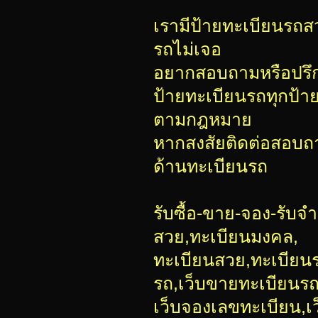
เรามีป้ายทะเบียนรถ
รถไม่เจอ
อยากสอบถามหรือปรึกษา
ป้ายทะเบียนรถทุกป้า
ตามกฎหมาย
หากสงสัยติดต่อสอบถาม
ด้านทะเบียนรถ
รับซื้อ-ขาย-จอง-รับ
สวย,ทะเบียนมงคล,
ทะเบียนสวย,ทะเบียนร
รถ,เว็บขายทะเบียนรถ
เว็บจองเลขทะเบียน,เ