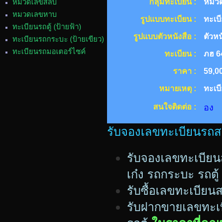
หมวดเลขสลับ
กลุ่มทะเบียน :
หมวด
หมวดเลขหาบ
รูปแบบทะเบียน :
ทะเบ
ทะเบียนรถตู้ (ป้ายฟ้า)
รูปแบบตัวหนังสือ :
ตัวหน
ทะเบียนรถกระบะ (ป้ายเขียว)
ทะเบียนรถมอเตอร์ไซค์
ทะเบียน :
ภฮ 6
ราคา :
59,0
หมายเหตุ :
ทะเบ
สนใจติดต่อ :
อ
รับจองเลขทะเบียนรถสวย
รับจองเลขทะเบียน
เก๋ง รถกระบะ รถตู้
รับซื้อเลขทะเบีย
รับฝากขายเลขทะเบ