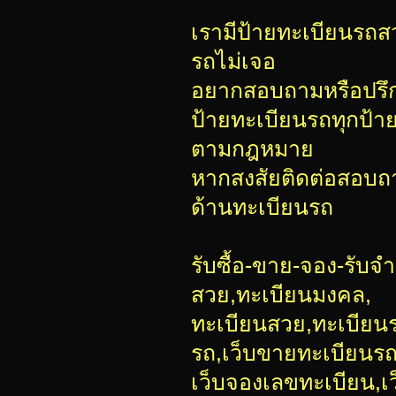
เรามีป้ายทะเบียนรถ
รถไม่เจอ
อยากสอบถามหรือปรึกษา
ป้ายทะเบียนรถทุกป้า
ตามกฎหมาย
หากสงสัยติดต่อสอบถาม
ด้านทะเบียนรถ
รับซื้อ-ขาย-จอง-รับ
สวย,ทะเบียนมงคล,
ทะเบียนสวย,ทะเบียนร
รถ,เว็บขายทะเบียนรถ
เว็บจองเลขทะเบียน,เ