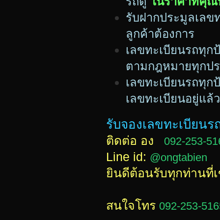
รถตู้
ในราคาที่คุ
รับฝากประมูลเลขท
ลูกค้าต้องการ
เลขทะเบียนรถทุกป้
ตามกฎหมายทุกปร
เลขทะเบียนร
ถทุกป
เลขทะเบียนอยู่แล้
รับจองเลขทะเบียนรถส
ติดต่อ อง
092-253-51
Line id:
@ongtabien
ยินดีต้อนรับทุกท่านท
สนใจโทร
092-253-516