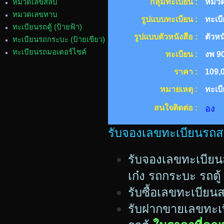
หมวดเลขสลับ
กลุ่มทะเบียน :
หมวด
หมวดเลขหาบ
รูปแบบทะเบียน :
ทะเบ
ทะเบียนรถตู้ (ป้ายฟ้า)
รูปแบบตัวหนังสือ :
ตัวหน
ทะเบียนรถกระบะ (ป้ายเขียว)
ทะเบียนรถมอเตอร์ไซค์
ทะเบียน :
งพ 9
ราคา :
109,
หมายเหตุ :
ทะเบ
สนใจติดต่อ :
อ
รับจองเลขทะเบียนรถสวย
รับจองเลขทะเบียน
เก๋ง รถกระบะ รถตู้
รับซื้อเลขทะเบีย
รับฝากขายเลขทะเบ