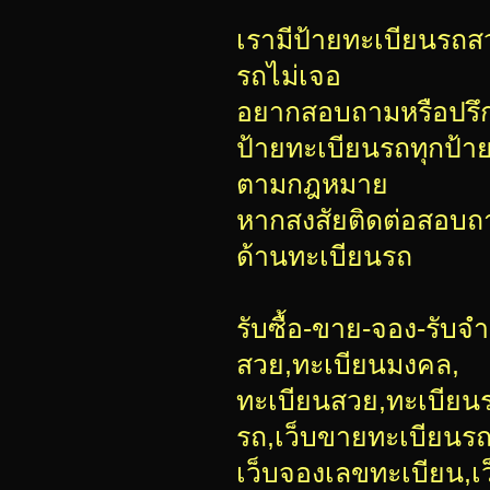
เรามีป้ายทะเบียนรถ
รถไม่เจอ
อยากสอบถามหรือปรึกษา
ป้ายทะเบียนรถทุกป้า
ตามกฎหมาย
หากสงสัยติดต่อสอบถาม
ด้านทะเบียนรถ
รับซื้อ-ขาย-จอง-รับ
สวย,ทะเบียนมงคล,
ทะเบียนสวย,ทะเบียนร
รถ,เว็บขายทะเบียนรถ
เว็บจองเลขทะเบียน,เ