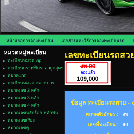
หน้าแรกการจองทะเบียน
เอกสารและวีธีการจองทะเบียนรถ
หมวดหมู่ทะเบียน
เลขทะเบียนรถสวย
ทะเบียนหมวด vip
งพ 90
ทะเบียนกราฟฟิกราคาถูกสุดๆ
จองแล้ว
หมวด1กก
109,000
ทะเบียนหมวด กท กบ กร
หมวดเลข 2 หลัก
หมวดเลข 3 หลัก
ข้อมูล ทะเบียนรถสวย - ง
หมวดเลข 4 หลัก
หมวดเลขหลักร้อย-หลักพัน
หมวดตัวอักษร :
งพ
หมวดเลขเรียง
เลขที่ทะเบียน :
90
หมวดเลขคู่