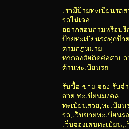
เรามีป้ายทะเบียนรถ
รถไม่เจอ
อยากสอบถามหรือปรึกษา
ป้ายทะเบียนรถทุกป้า
ตามกฎหมาย
หากสงสัยติดต่อสอบถาม
ด้านทะเบียนรถ
รับซื้อ-ขาย-จอง-รับ
สวย,ทะเบียนมงคล,
ทะเบียนสวย,ทะเบียนร
รถ,เว็บขายทะเบียนรถ
เว็บจองเลขทะเบียน,เ