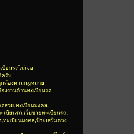
เบียนรถไม่เจอ
้ครับ
ยถูกต้องตามกฎหมาย
รื่องงานด้านทะเบียนรถ
นรถสวย,ทะเบียนมงคล,
ทะเบียนรถ,เว็บขายทะเบียนรถ,
ถ,ทะเบียนมงคล,ป้ายเสริมดวง