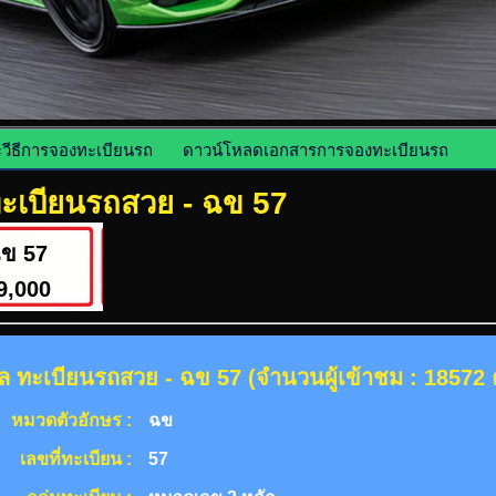
วีธีการจองทะเบียนรถ
ดาวน์โหลดเอกสารการจองทะเบียนรถ
ะเบียนรถสวย - ฉข 57
ข 57
9,000
ูล ทะเบียนรถสวย - ฉข 57 (จำนวนผู้เข้าชม : 18572 ค
หมวดตัวอักษร :
ฉข
เลขที่ทะเบียน :
57