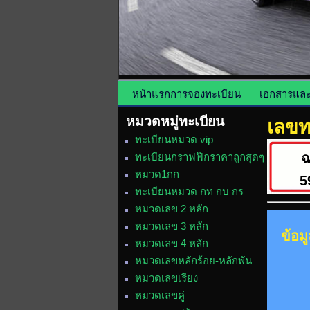
หน้าแรกการจองทะเบียน
เอกสารและ
หมวดหมู่ทะเบียน
เลขท
ทะเบียนหมวด vip
ทะเบียนกราฟฟิกราคาถูกสุดๆ
ฉ
หมวด1กก
5
ทะเบียนหมวด กท กบ กร
หมวดเลข 2 หลัก
หมวดเลข 3 หลัก
ข้อม
หมวดเลข 4 หลัก
หมวดเลขหลักร้อย-หลักพัน
หมวดเลขเรียง
หมวดเลขคู่