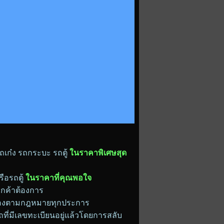
เก๋ง รถกระบะ รถตู้
ในราคาพิเศษสุด
ือรถตู้
ในราคาที่คุณพอใจ
กค้าต้องการ
กต้องตามกฎหมายทุกประการ
ที่มีเลขทะเบียนอยู่แล้วโดยการสลับ