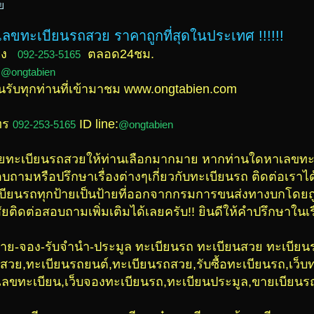
ย
เลขทะเบียนรถสวย ราคาถูกที่สุดในประเทศ !!!!!!
 อง
ตลอด24ชม.
092-253-5165
:
@ongtabien
อนรับทุกท่านที่เข้ามาชม www.ongtabien.com
ทร
ID line:
092-253-5165
@ongtabien
้ายทะเบียนรถสวยให้ท่านเลือกมากมาย หากท่านใดหาเลขทะ
ถามหรือปรึกษาเรื่องต่างๆเกี่ยวกับทะเบียนรถ ติดต่อเราได
เบียนรถทุกป้ายเป็นป้ายที่ออกจากกรมการขนส่งทางบกโด
ยติดต่อสอบถามเพิ่มเติมได้เลยครับ!! ยินดีให้คำปรึกษาในเ
-ขาย-จอง-รับจำนำ-ประมูล ทะเบียนรถ ทะเบียนสวย ทะเบีย
สวย,ทะเบียนรถยนต์,ทะเบียนรถสวย,รับซื้อทะเบียนรถ,เว็บ
เลขทะเบียน,เว็บจองทะเบียนรถ,ทะเบียนประมูล,ขายเบียนร