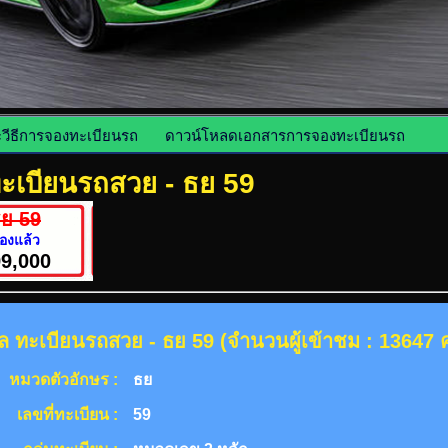
วีธีการจองทะเบียนรถ
ดาวน์โหลดเอกสารการจองทะเบียนรถ
ะเบียนรถสวย - ธย 59
ย 59
องแล้ว
9,000
ูล ทะเบียนรถสวย - ธย 59 (จำนวนผู้เข้าชม : 13647 คร
หมวดตัวอักษร :
ธย
เลขที่ทะเบียน :
59