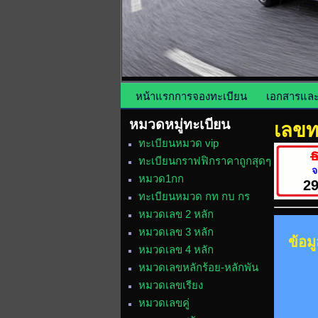
หน้าแรกการจองทะเบียน
เอกสารและ
หมวดหมู่ทะเบียน
เลขท
ทะเบียนหมวด vip
ธ
ทะเบียนกราฟฟิกราคาถูกสุดๆ
จ
หมวด1กก
29
ทะเบียนหมวด กท กบ กร
หมวดเลข 2 หลัก
หมวดเลข 3 หลัก
ข้อม
หมวดเลข 4 หลัก
หมวดเลขหลักร้อย-หลักพัน
หมวดเลขเรียง
หมวดเลขคู่