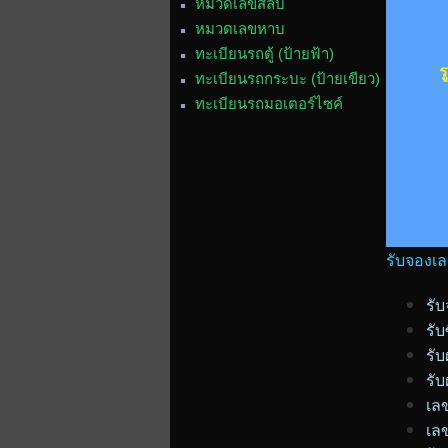
หมวดเลขสลับ
หมวดเลขหาบ
ทะเบียนรถตู้ (ป้ายฟ้า)
ร
ทะเบียนรถกระบะ (ป้ายเขียว)
ทะเบียนรถมอเตอร์ไซค์
รับจองเล
รั
รั
รั
รั
เล
เล