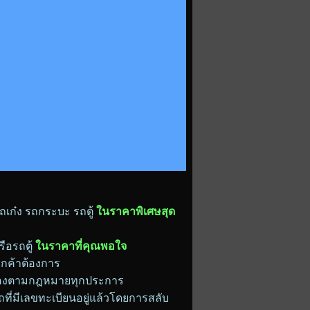
เก๋ง รถกระบะ รถตู้
ในราคาพิเศษสุด
ือรถตู้
ในราคาที่คุณพอใจ
กค้าต้องการ
กต้องตามกฎหมายทุกประการ
ที่มีเลขทะเบียนอยู่แล้วโดยการสลับ