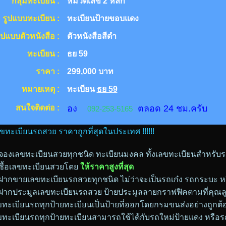
กลุ่มทะเบียน :
หมวดเลข 2 หลัก
รูปแบบทะเบียน :
ทะเบียนป้ายขอบแดง
ูปแบบตัวหนังสือ :
ตัวหนังสือสีดำ
ทะเบียน :
ธย 59
ราคา :
299,000 บาท
หมายเหตุ :
ทะเบียน
ธย 59
สนใจติดต่อ :
อง
ตลอด 24 ชม.ครับ
092-253-5165
ขทะเบียนรถสวย ราคาถูกที่สุดในประเทศ !!!!!!
บจองเลขทะเบียนสวยทุกชนิด ทะเบียนมงคล ทั้งเลขทะเบียนสำหรับรถ
บซื้อเลขทะเบียนสวยโดย
ให้ราคาสูงที่สุด
บฝากขายเลขทะเบียนรถสวยทุกชนิด ไม่ว่าจะเป็นรถเก๋ง รถกระบะ หร
บฝากประมูลเลขทะเบียนรถสวย ป้ายประมูลลายกราฟฟิคตามที่คุณลู
ขทะเบียนรถทุกป้ายทะเบียนเป็นป้ายที่ออกโดยกรมขนส่งอย่างถู
ขทะเบียนร
ถทุกป้ายทะเบียนสามารถใช้ได้กับรถใหม่ป้ายแดง หรือรถ