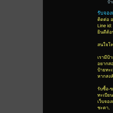
ป้า
รับจอง
ติดต่อ
Line id
ยินดีต้
สนใจโ
เรามีป
อยากสอบ
ป้ายทะ
หากสงสั
รับซื้อ
ทะเบียน
เว็บจอง
ชะตา,