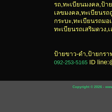
รถ,ทะเบียนมงคล,ป้า
เลขมงคล,ทะเบียนรถถู
กระบะ,ทะเบียนรถมอเต
ทะเบียนรถเสริมดวง,
ป้ายขาว-ดำ,ป้ายกราฟ
ID line
092-253-5165
Copyright © 2026 - www