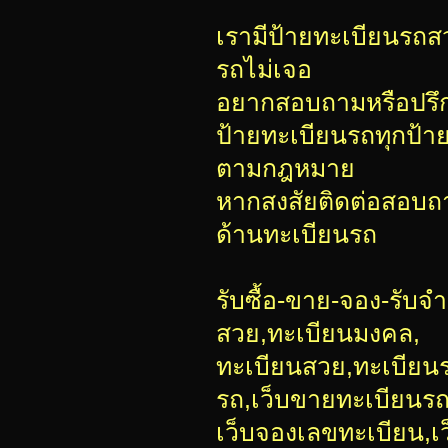
เรามีป้ายทะเบียนรถ
รถไม่เจอ
อยากสอบถามหรือปรึกษา
ป้ายทะเบียนรถทุกป้า
ตามกฎหมาย
หากสงสัยติดต่อสอบถาม
ด้านทะเบียนรถ
รับซื้อ-ขาย-จอง-รับ
สวย,ทะเบียนมงคล,
ทะเบียนสวย,ทะเบียนร
รถ,เว็บขายทะเบียนรถ
เว็บจองเลขทะเบียน,เ