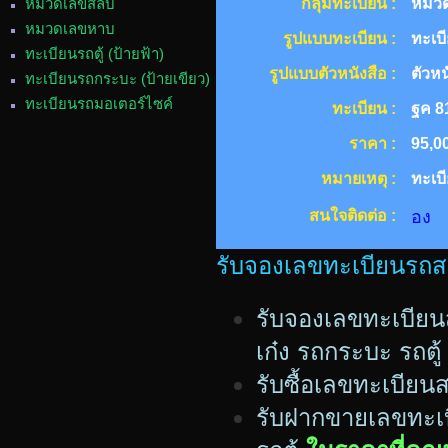
หมวดเลขสลับ
กลุ่มทะเบียน :
หมวด
หมวดเลขหาบ
รูปแบบทะเบียน :
ทะเบ
ทะเบียนรถตู้ (ป้ายฟ้า)
รูปแบบตัวหนังสือ :
ตัวหน
ทะเบียนรถกระบะ (ป้ายเขียว)
ทะเบียนรถมอเตอร์ไซค์
ทะเบียน :
ฐค 8
ราคา :
95,0
หมายเหตุ :
ทะเบ
สนใจติดต่อ :
อ
รับจองเลขทะเบียนรถสวย
รับจองเลขทะเบียน
เก๋ง รถกระบะ รถตู้
รับซื้อเลขทะเบีย
รับฝากขายเลขทะเบ