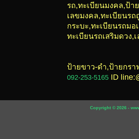
รถ,ทะเบียนมงคล,ป้า
เลขมงคล,ทะเบียนรถถู
กระบะ,ทะเบียนรถมอเต
ทะเบียนรถเสริมดวง,
ป้ายขาว-ดำ,ป้ายกราฟ
ID line
092-253-5165
Copyright © 2026 - www