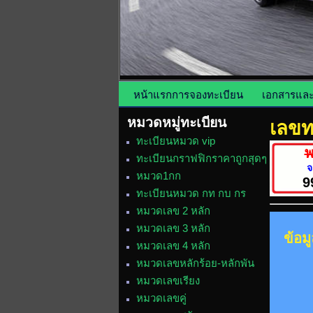
หน้าแรกการจองทะเบียน
เอกสารและ
หมวดหมู่ทะเบียน
เลขท
ทะเบียนหมวด vip
พ
ทะเบียนกราฟฟิกราคาถูกสุดๆ
จ
หมวด1กก
9
ทะเบียนหมวด กท กบ กร
หมวดเลข 2 หลัก
หมวดเลข 3 หลัก
ข้อม
หมวดเลข 4 หลัก
หมวดเลขหลักร้อย-หลักพัน
หมวดเลขเรียง
หมวดเลขคู่