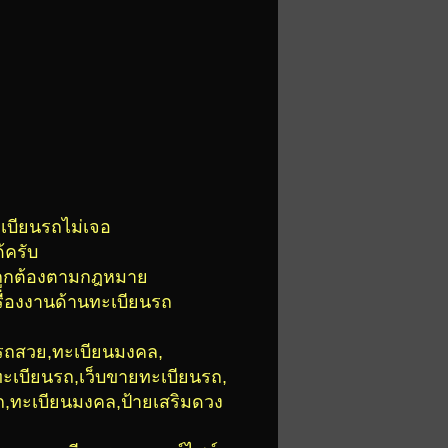
เบียนรถไม่เจอ
้ครับ
ยถูกต้องตามกฎหมาย
รื่องงานด้านทะเบียนรถ
นรถสวย,ทะเบียนมงคล,
ทะเบียนรถ,เว็บขายทะเบียนรถ,
ถ,ทะเบียนมงคล,ป้ายเสริมดวง