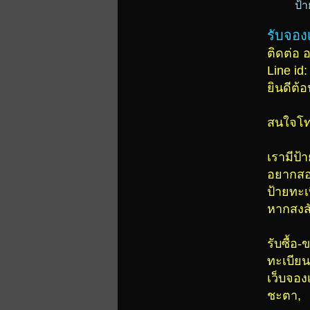
ป้า
รับจอง
ติดต่อ
Line id
ยินดีต้
สนใจโ
เรามีป
อยากสอบ
ป้ายทะ
หากสงสั
รับซื้อ
ทะเบียน
เว็บจอง
ชะตา,