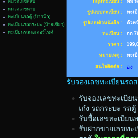
หมวดเลขสลับ
กลุ่มทะเบียน :
หมวด
หมวดเลขหาบ
รูปแบบทะเบียน :
ทะเบ
ทะเบียนรถตู้ (ป้ายฟ้า)
รูปแบบตัวหนังสือ :
ตัวหน
ทะเบียนรถกระบะ (ป้ายเขียว)
ทะเบียนรถมอเตอร์ไซค์
ทะเบียน :
กก 7
ราคา :
199,
หมายเหตุ :
ทะเบ
สนใจติดต่อ :
อ
รับจองเลขทะเบียนรถสวย
รับจองเลขทะเบียน
เก๋ง รถกระบะ รถตู้
รับซื้อเลขทะเบีย
รับฝากขายเลขทะเบ