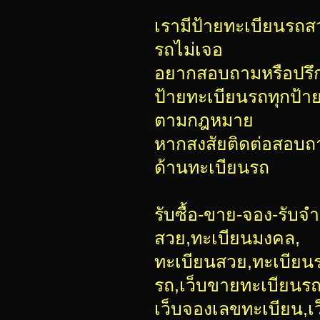
เรามีป้ายทะเบียนรถ
รถไม่เจอ
อยากสอบถามหรือปรึกษา
ป้ายทะเบียนรถทุกป้า
ตามกฎหมาย
หากสงสัยติดต่อสอบถาม
ด้านทะเบียนรถ
รับซื้อ-ขาย-จอง-รับ
สวย,ทะเบียนมงคล,
ทะเบียนสวย,ทะเบียนร
รถ,เว็บขายทะเบียนรถ
เว็บจองเลขทะเบียน,เ