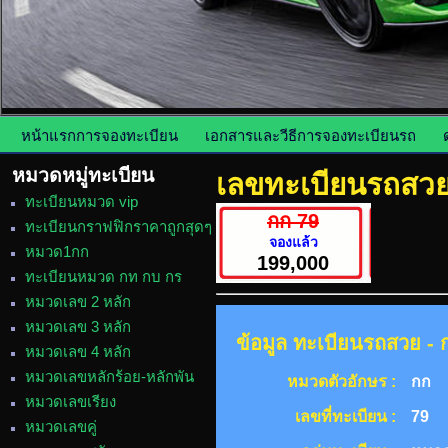
หน้าแรกการจองทะเบียน
เอกสารและวีธีการจองทะเบียนรถ
หมวดหมู่ทะเบียน
เลขทะเบียนรถสวย
ทะเบียนหมวด vip
กก 79
ทะเบียนกราฟฟิกราคาถูกสุดๆ
จองแล้ว
หมวด1กก
199,000
ทะเบียนหมวด กท กบ กร
หมวดเลข 2 หลัก
หมวดเลข 3 หลัก
ข้อมูล ทะเบียนรถสวย - ก
หมวดเลข 4 หลัก
หมวดเลขหลักร้อย-หลักพัน
หมวดตัวอักษร :
กก
หมวดเลขเรียง
เลขที่ทะเบียน :
79
หมวดเลขคู่