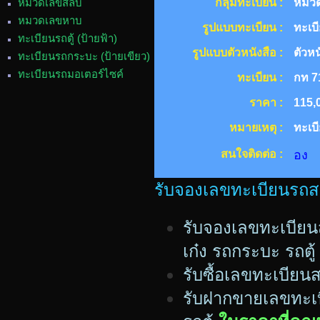
หมวดเลขสลับ
กลุ่มทะเบียน :
หมวด
หมวดเลขหาบ
รูปแบบทะเบียน :
ทะเบ
ทะเบียนรถตู้ (ป้ายฟ้า)
รูปแบบตัวหนังสือ :
ตัวหน
ทะเบียนรถกระบะ (ป้ายเขียว)
ทะเบียนรถมอเตอร์ไซค์
ทะเบียน :
กท 7
ราคา :
115,
หมายเหตุ :
ทะเบ
สนใจติดต่อ :
อ
รับจองเลขทะเบียนรถสวย
รับจองเลขทะเบียน
เก๋ง รถกระบะ รถตู้
รับซื้อเลขทะเบีย
รับฝากขายเลขทะเบ