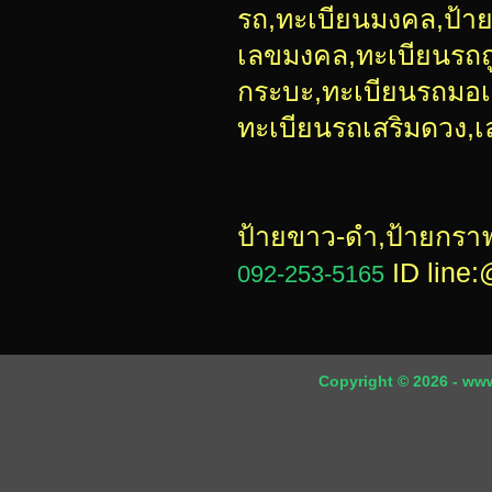
รถ,ทะเบียนมงคล,ป้า
เลขมงคล,ทะเบียนรถถู
กระบะ,ทะเบียนรถมอเต
ทะเบียนรถเสริมดวง,
ป้ายขาว-ดำ,ป้ายกราฟ
ID line
092-253-5165
Copyright © 2026 - www