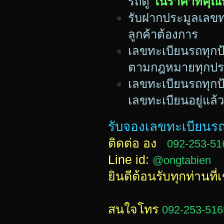
รถตู้
ในราคาที่คุ
รับฝากประมูลเลขท
ลูกค้าต้องการ
เลขทะเบียนรถทุกป้
ตามกฎหมายทุกปร
เลขทะเบียนร
ถทุกป
เลขทะเบียนอยู่แล้
รับจองเลขทะเบียนรถส
ติดต่อ อง
092-253-51
Line id:
@ongtabien
ยินดีต้อนรับทุกท่านท
สนใจโทร
092-253-516